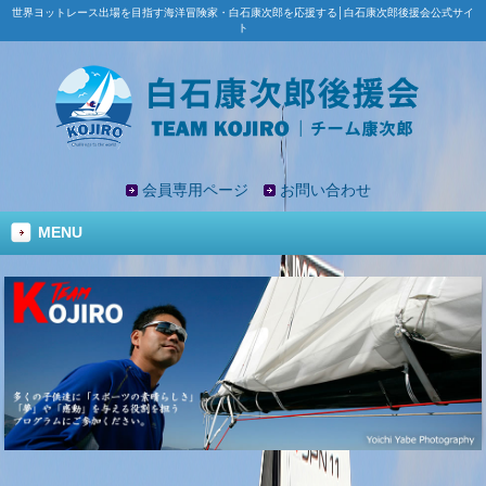
世界ヨットレース出場を目指す海洋冒険家・白石康次郎を応援する│白石康次郎後援会公式サイ
ト
会員専用ページ
お問い合わせ
MENU