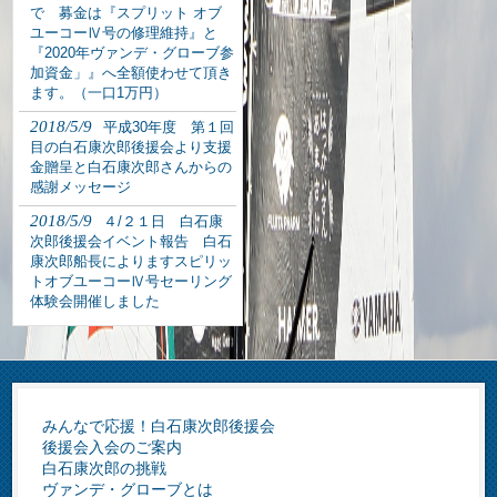
で 募金は『スプリット オブ
ユーコーⅣ号の修理維持』と
『2020年ヴァンデ・グローブ参
加資金」』へ全額使わせて頂き
ます。（一口1万円）
2018/5/9
平成30年度 第１回
目の白石康次郎後援会より支援
金贈呈と白石康次郎さんからの
感謝メッセージ
2018/5/9
４/２１日 白石康
次郎後援会イベント報告 白石
康次郎船長によりますスピリッ
トオブユーコーⅣ号セーリング
体験会開催しました
みんなで応援！白石康次郎後援会
後援会入会のご案内
白石康次郎の挑戦
ヴァンデ・グローブとは