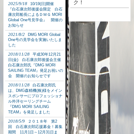
ク！
2025/9/18
10/19(日)開催
『白石康次郎後援会限定 白石
康次郎船長によるＤＭＧ MORI
Global One号見学会』 開催の
お知らせ
2021/8/2
DMG MORI Global
One号の見学会を実施いたしま
した
2018/11/28
平成30年12月21
日(金) 白石康次郎後援会主催
白石康次郎氏『DMG MORI
SAILING TEAM』発足お祝いの
会 開催のお知らせです
2018/11/28
白石康次郎氏
は、DMG森精機(株)様をメイン
スポンサーにプロフェッショナ
ル外洋セーリングチーム
『DMG MORI SAILING
TEAM』を発足しました
2018/5/9
２０１８年 第2
回 白石康次郎応援募金！募集
期間 11月1日～12月31日ま