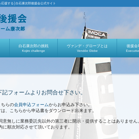
を応援する│白石康次郎後援会公式サイト
内
白石康次郎の挑戦
ヴァンデ・グローブとは
後援会
Kojiro challenge
Vendée Globe
Executiv
下記フォームよりお問合せ下さい。
こちらの
会員申込フォーム
からお申込み下さい。
方は、こちらから申込書をダウンロード出来ます。
同意無しに業務委託先以外の第三者に開示・提供することはありません
内に順次対応させて頂いております。