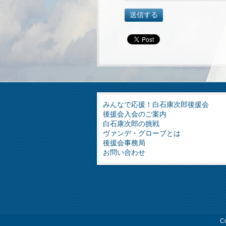
みんなで応援！白石康次郎後援会
後援会入会のご案内
白石康次郎の挑戦
ヴァンデ・グローブとは
後援会事務局
お問い合わせ
C