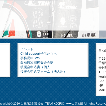
イベント
白石
Child support子供たちへ
事務局NEWS
〒26
白石康次郎後援会会則
千葉
後援会申込書（個人）
受付時
後援会申込フォーム（法人用）
TEL 
kouj
FAX 
HP :h
Mail
opyright © 2026 白石康次郎後援会│TEAM KOJIRO│チーム康次郎 All rights Reserve